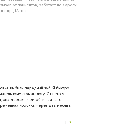
ывов от пациентов, работает по адресу:
 центр ДАнтист.
ровке выбили передний зуб. Я быстро
чательному стоматологу. От него я
, она дороже, чем обычная, зато
т временная коронка, через два месяца
3