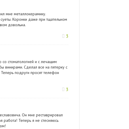
вил мне металлокерамику.
 суеты. Коронки даже при тщательном
твом довольна.
3
ло со стоматологией и с лечащим
ы винирами. Сделал все на пятерку с
. Теперь подруги просят телефон
3
еславовича. Он мне реставрировал
 работа! Теперь я не стесняюсь
сом!