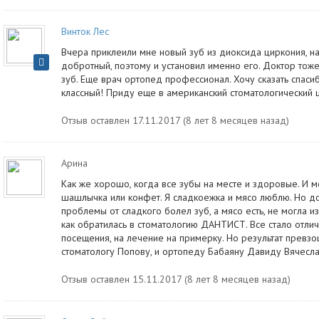
Винток Лес
Вчера приклеили мне новый зуб из диоксида циркония, на
добротный, поэтому и установил именно его. Доктор тож
зуб. Еще врач ортопед профессионал. Хочу сказать спасибо
классный! Приду еще в американский стоматологический ц
Отзыв оставлен 17.11.2017 (8 лет 8 месяцев назад)
Арина
Как же хорошо, когда все зубы на месте и здоровые. И м
шашлычка или конфет. Я сладкоежка и мясо люблю. Но д
проблемы от сладкого болел зуб, а мясо есть, не могла из
как обратилась в стоматологию ДАНТИСТ. Все стало отлич
посещения, на лечение на примерку. Но результат превз
стоматологу Попову, и ортопеду Бабаяну Давиду Вячесла
Отзыв оставлен 15.11.2017 (8 лет 8 месяцев назад)