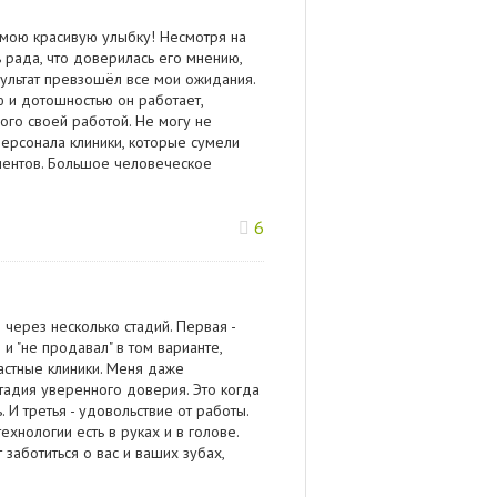
мою красивую улыбку! Несмотря на
ь рада, что доверилась его мнению,
ультат превзошёл все мои ожидания.
ю и дотошностью он работает,
ого своей работой. Не могу не
ерсонала клиники, которые сумели
ентов. Большое человеческое
6
через несколько стадий. Первая -
и "не продавал" в том варианте,
частные клиники. Меня даже
стадия уверенного доверия. Это когда
 И третья - удовольствие от работы.
хнологии есть в руках и в голове.
заботиться о вас и ваших зубах,