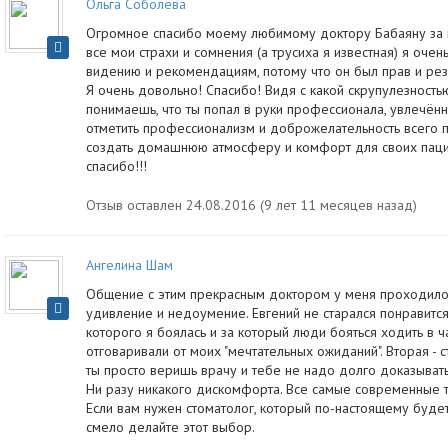
Ольга Соболева
Огромное спасибо моему любимому доктору Бабаяну за 
все мои страхи и сомнения (а трусиха я известная) я очен
видению и рекомендациям, потому что он был прав и рез
Я очень довольно! Спасибо! Видя с какой скрупулезность
понимаешь, что ты попал в руки профессионала, увлечённ
отметить профессионализм и доброжелательность всего п
создать домашнюю атмосферу и комфорт для своих паци
спасибо!!!
Отзыв оставлен 24.08.2016 (9 лет 11 месяцев назад)
Ангелина Шам
Общение с этим прекрасным доктором у меня проходило 
удивление и недоумение. Евгений не старался понравится 
которого я боялась и за который люди бояться ходить в 
отговаривали от моих "мечтательных ожиданий". Вторая - 
ты просто веришь врачу и тебе не надо долго доказывать.
Ни разу никакого дискомфорта. Все самые современные те
Если вам нужен стоматолог, который по-настоящему будет 
смело делайте этот выбор.