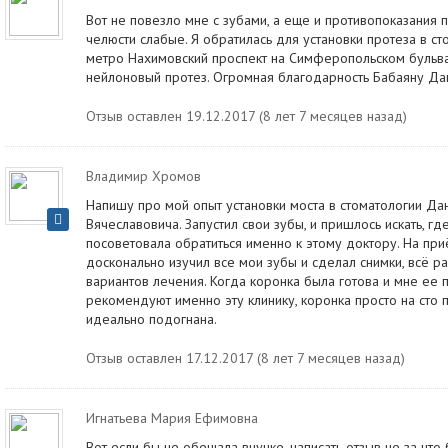
Вот не повезло мне с зубами, а еще и противопоказания п
челюсти слабые. Я обратилась для установки протеза в ст
метро Нахимовский проспект на Симферопольском бульва
нейлоновый протез. Огромная благодарность Бабаяну Да
Отзыв оставлен 19.12.2017 (8 лет 7 месяцев назад)
Владимир Хромов
Напишу про мой опыт установки моста в стоматологии Да
Вячеславовича. Запустил свои зубы, и пришлось искать, где
посоветовала обратиться именно к этому доктору. На при
досконально изучил все мои зубы и сделал снимки, всё р
вариантов лечения. Когда коронка была готова и мне ее п
рекомендуют именно эту клинику, коронка просто на сто 
идеально подогнана.
Отзыв оставлен 17.12.2017 (8 лет 7 месяцев назад)
Игнатьева Мария Ефимовна
Вот если бы не обещала внучке, написать отзыв не за что 