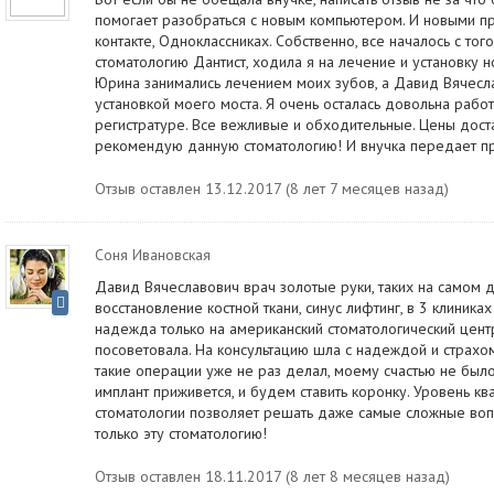
помогает разобраться с новым компьютером. И новыми пр
контакте, Одноклассниках. Собственно, все началось с тог
стоматологию Дантист, ходила я на лечение и установку н
Юрина занимались лечением моих зубов, а Давид Вячесл
установкой моего моста. Я очень осталась довольна рабо
регистратуре. Все вежливые и обходительные. Цены дост
рекомендую данную стоматологию! И внучка передает пр
Отзыв оставлен 13.12.2017 (8 лет 7 месяцев назад)
Соня Ивановская
Давид Вячеславович врач золотые руки, таких на самом 
восстановление костной ткани, синус лифтинг, в 3 клиниках
надежда только на американский стоматологический центр
посоветовала. На консультацию шла с надеждой и страхом
такие операции уже не раз делал, моему счастью не было
имплант приживется, и будем ставить коронку. Уровень к
стоматологии позволяет решать даже самые сложные воп
только эту стоматологию!
Отзыв оставлен 18.11.2017 (8 лет 8 месяцев назад)