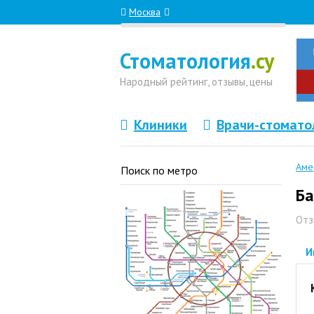
Москва
Стоматология
.су
Народный
рейтинг, отзывы
, цены
Клиники
Врачи-стомато
Аме
Поиск по метро
Ба
Отз
И