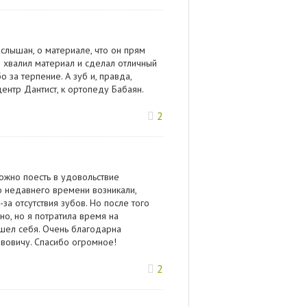
слышан, о материале, что он прям
е хвалил материал и сделал отличный
 за терпение. А зуб и, правда,
ентр Дантист, к ортопеду Бабаян.
2
ожно поесть в удовольствие
о недавнего времени возникали,
-за отсутствия зубов. Но после того
но, но я потратила время на
ошел себя. Очень благодарна
вовичу. Спасибо огромное!
2