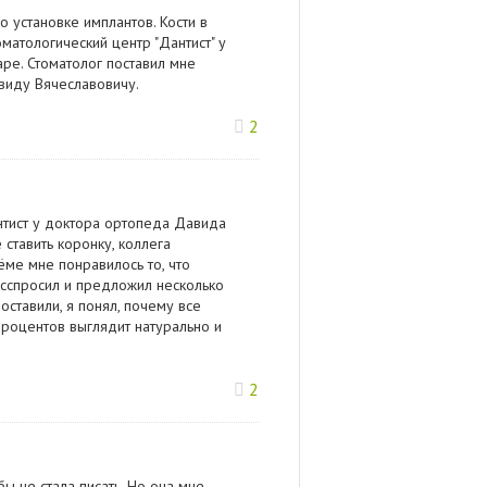
о установке имплантов. Кости в
оматологический центр "Дантист" у
ре. Стоматолог поставил мне
виду Вячеславовичу.
2
нтист у доктора ортопеда Давида
 ставить коронку, коллега
ёме мне понравилось то, что
асспросил и предложил несколько
оставили, я понял, почему все
процентов выглядит натурально и
2
бы не стала писать. Но она мне