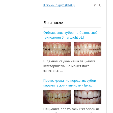
Южный округ (ЮАО)
(131)
До и после
Отбеливания зубов по безопасной
технологии SmartLight 3LT
В данном случае наша пациентка
категорически не может пока
заниматься...
Протезирование передних зубов
керамическими винирами Емах
Пациентка обратилась с жалобой на