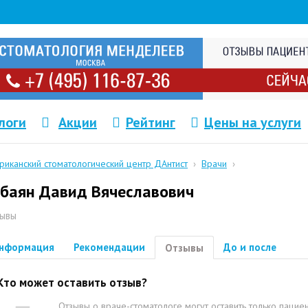
логи
Акции
Рейтинг
Цены на услуги
риканский стоматологический центр ДАнтист
›
Врачи
›
баян Давид Вячеславович
ывы
нформация
Рекомендации
До и после
Отзывы
Кто может оставить отзыв?
Отзывы о враче-стоматологе могут оставить только пацие