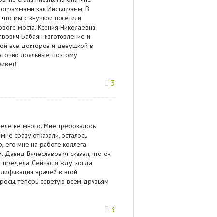
ограммами как Инстаграмм, В
о что мы с внучкой посетили
ового моста. Ксения Николаевна
авович Бабаян изготовление и
той все докторов и девушкой в
аточно лояльные, поэтому
ивет!
3
деле не много. Мне требовалось
 мне сразу отказали, осталось
, его мне на работе коллега
. Давид Вячеславович сказал, что он
 предела. Сейчас я жду, когда
валификации врачей в этой
росы, теперь советую всем друзьям
3