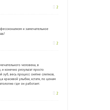
2
офессионализм и замечательное
щь!
2
амечательного человека, в
 и конечно результат просто
й зуб, весь процесс снятие слепков,
а красивой улыбки, кстати, по ценам
атологию где он работает.
2