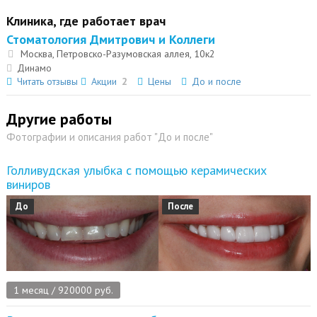
Клиника, где работает врач
Стоматология Дмитрович и Коллеги
Москва, Петровско-Разумовская аллея, 10к2
Динамо
Читать отзывы
Акции
2
Цены
До и после
Другие работы
Фотографии и описания работ "До и после"
Голливудская улыбка с помощью керамических
виниров
До
После
1 месяц / 920000 руб.