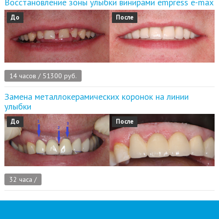
Восстановление зоны улыбки винирами empress e-max
До
После
14 часов / 51300 руб.
Замена металлокерамических коронок на линии
улыбки
До
После
32 часа /