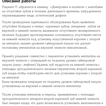
Описание работы
Пациент П. обратился в клинику «Дмитрович и коллеги» с жалобами
на отсутствие зубов в течение длительного времени, затрудненное
пережевывание пищи, эстетический дефект.
После проведения тщательного обследования было выявлено:
отсутствие больших и малых коренных зубов, смещение зубов на
верхней и нижней челюсти, вызванное отсутствием своевремнного
лечения. Будущее протезирование осложнялось отсутствием места
на нижней челюсти под установку искусственной коронки с опорой
на имплатат, низким уровнем гайморовой пазухи-что делает
постановку имплататов на верхней челюсти невозможной..
Принято решение совместно с пациентом установить имплататы на
верхней челюсти с операцией по подъему уровня гайморовой
пазухи (синус- лифтинг).Удалить зуб мудрости на нижней челюсти,с
помощью ортодонтического лечения переместить второй коренной
зуб кзади,чтобы освободить место для установки коронки с опорой
на имплатат
Была проведена операция по подъему уровня гайморовой пазухи,
установлены на верхней и нижней челюсти имплататы.
После установки имплатов, в период приживления, с помощью
ортодонтического аппарата второй коренной зуб нижней челюсти
был смещен кзади, что дало возможность установить анатомически и