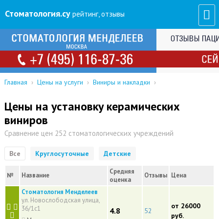
Стоматология
.су
рейтинг, отзывы
Главная
›
Цены на услуги
›
Виниры и накладки
›
Цены на установку керамических
виниров
Сравнение цен 252 стоматологических учреждений
Все
Круглосуточные
Детские
Средняя
№
Название
Отзывы
Цена
оценка
Стоматология Менделеев
ул. Новослободская улица,
от 26000
36/1с1
4.8
52
руб.