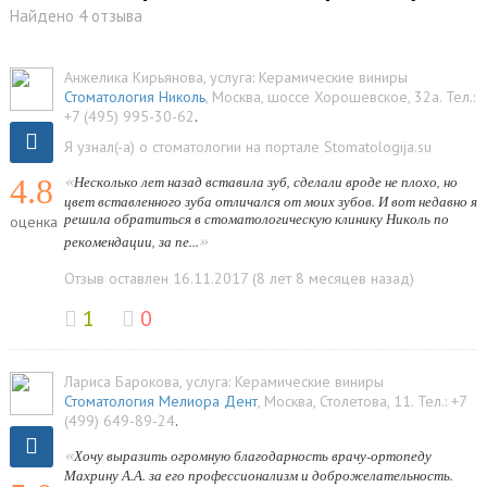
Найдено 4 отзыва
Анжелика Кирьянова
, услуга:
Керамические виниры
Стоматология Николь
,
Москва
,
шоссе Хорошевское, 32а
.
Тел.:
+7 (495) 995-30-62
.
Я узнал(-а) о стоматологии на портале Stomatologija.su
«
4.8
Несколько лет назад вставила зуб, сделали вроде не плохо, но
цвет вставленного зуба отличался от моих зубов. И вот недавно я
решила обратиться в стоматологическую клинику Николь по
оценка
»
рекомендации, за пе...
Отзыв оставлен 16.11.2017 (8 лет 8 месяцев назад)
1
0
Лариса Барокова
, услуга:
Керамические виниры
Стоматология Мелиора Дент
,
Москва
,
Столетова, 11
.
Тел.:
+7
(499) 649-89-24
.
«
Хочу выразить огромную благодарность врачу-ортопеду
Махрину А.А. за его профессионализм и доброжелательность.