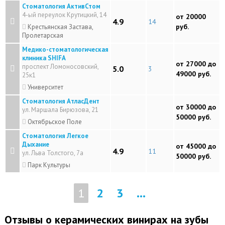
Стоматология АктивСтом
4-ый переулок Крутицкий, 14
от 20000
4.9
14
руб.
Крестьянская Застава,
Пролетарская
Медико-стоматологическая
клиника SHIFA
от 27000 до
проспект Ломоносовский,
5.0
3
49000 руб.
25к1
Университет
Стоматология АтласДент
от 30000 до
ул. Маршала Бирюзова, 21
50000 руб.
Октябрьское Поле
Стоматология Легкое
Дыхание
от 45000 до
4.9
11
ул. Льва Толстого, 7а
50000 руб.
Парк Культуры
1
2
3
...
Отзывы о керамических винирах на зубы