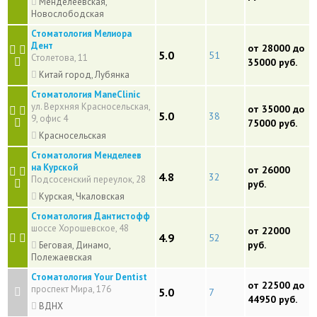
Менделеевская,
Новослободская
Стоматология Мелиора
Дент
от 28000 до
5.0
51
Столетова, 11
35000 руб.
Китай город, Лубянка
Стоматология ManeClinic
ул. Верхняя Красносельская,
от 35000 до
5.0
38
9, офис 4
75000 руб.
Красносельская
Стоматология Менделеев
на Курской
от 26000
4.8
32
Подсосенский переулок, 28
руб.
Курская, Чкаловская
Стоматология Дантистофф
шоссе Хорошевское, 48
от 22000
4.9
52
руб.
Беговая, Динамо,
Полежаевская
Стоматология Your Dentist
от 22500 до
проспект Мира, 176
5.0
7
44950 руб.
ВДНХ