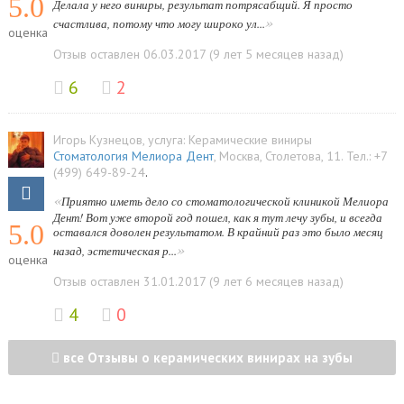
5.0
Делала у него виниры, результат потрясабщий. Я просто
»
счастлива, потому что могу широко ул...
оценка
Отзыв оставлен 06.03.2017 (9 лет 5 месяцев назад)
6
2
Игорь Кузнецов
, услуга:
Керамические виниры
Стоматология Мелиора Дент
,
Москва
,
Столетова, 11
.
Тел.:
+7
(499) 649-89-24
.
«
Приятно иметь дело со стоматологической клиникой Мелиора
Дент! Вот уже второй год пошел, как я тут лечу зубы, и всегда
5.0
оставался доволен результатом. В крайний раз это было месяц
»
назад, эстетическая р...
оценка
Отзыв оставлен 31.01.2017 (9 лет 6 месяцев назад)
4
0
все Отзывы о керамических винирах на зубы