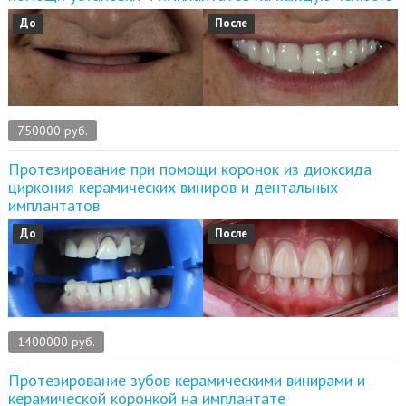
До
После
750000 руб.
Протезирование при помощи коронок из диоксида
циркония керамических виниров и дентальных
имплантатов
До
После
1400000 руб.
Протезирование зубов керамическими винирами и
керамической коронкой на имплантате