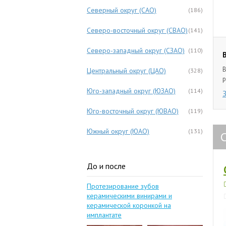
Северный округ (САО)
(186)
Северо-восточный округ (СВАО)
(141)
Северо-западный округ (СЗАО)
(110)
В
Центральный округ (ЦАО)
(328)
р
Юго-западный округ (ЮЗАО)
(114)
Юго-восточный округ (ЮВАО)
(119)
Южный округ (ЮАО)
(131)
До и после
Протезирование зубов
керамическими винирами и
керамической коронкой на
имплантате