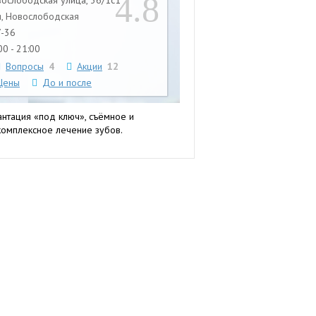
4.8
вослободская улица, 36/1с1
, Новослободская
7-36
0 - 21:00
Вопросы
4
Акции
12
Цены
До и после
антация «под ключ», съёмное и
 комплексное лечение зубов.