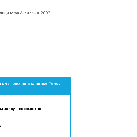
дицинская Академия, 2002
томатология в клинике Телос
клинику невозможно.
у: