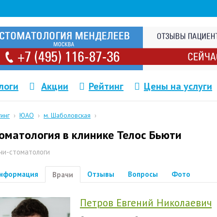
логи
Акции
Рейтинг
Цены на услуги
тинг
›
ЮАО
›
м. Шаболовская
›
оматология в клинике Телос Бьюти
чи-стоматологи
нформация
Отзывы
Вопросы
Фото
Врачи
Петров Евгений Николаевич