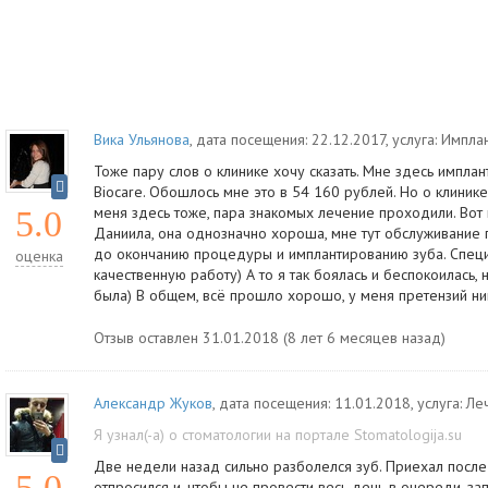
Вика Ульянова
, дата посещения: 22.12.2017
, услуга:
Имплан
Тоже пару слов о клинике хочу сказать. Мне здесь имплан
Biocare. Обошлось мне это в 54 160 рублей. Но о клинике
меня здесь тоже, пара знакомых лечение проходили. Вот 
5.0
Даниила, она однозначно хороша, мне тут обслуживание 
до окончанию процедуры и имплантированию зуба. Специа
оценка
качественную работу) А то я так боялась и беспокоилась, 
была) В общем, всё прошло хорошо, у меня претензий ник
Отзыв оставлен 31.01.2018 (8 лет 6 месяцев назад)
Александр Жуков
, дата посещения: 11.01.2018
, услуга:
Ле
Я узнал(-а) о стоматологии на портале Stomatologija.su
Две недели назад сильно разболелся зуб. Приехал после 
5.0
отпросился и, чтобы не провести весь день в очереди, за