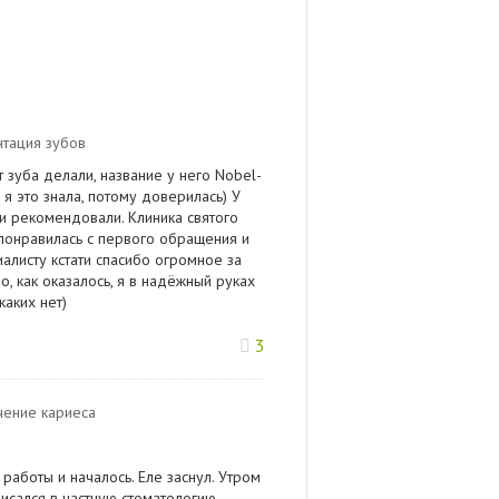
тация зубов
т зуба делали, название у него Nobel-
 я это знала, потому доверилась) У
и рекомендовали. Клиника святого
понравилась с первого обращения и
листу кстати спасибо огромное за
но, как оказалось, я в надёжный руках
аких нет)
3
чение кариеса
работы и началось. Еле заснул. Утром
писался в частную стоматологию