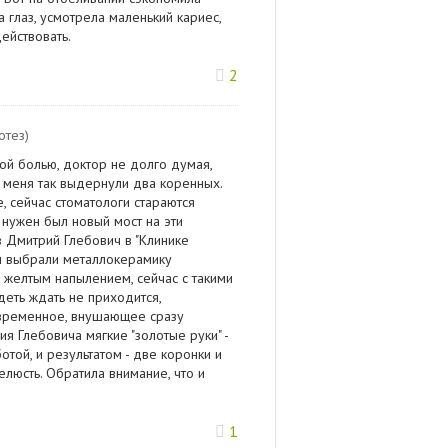
а глаз, усмотрела маленький кариес,
ействовать.
2
отез)
ой болью, доктор не долго думая,
У меня так выдернули два коренных.
е, сейчас стоматологи стараются
не нужен был новый мост на эти
 Дмитрий Глебович в "Клинике
мы выбрали металлокерамику
с желтым напылением, сейчас с такими
деть ждать не приходится,
овременное, внушающее сразу
я Глебовича мягкие "золотые руки" -
отой, и результатом - две коронки и
елюсть. Обратила внимание, что и
1