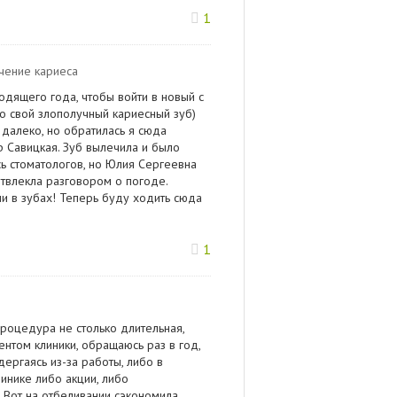
1
чение кариеса
дящего года, чтобы войти в новый с
о свой злополучный кариесный зуб)
 далеко, но обратилась я сюда
р Савицкая. Зуб вылечила и было
сь стоматологов, но Юлия Сергеевна
твлекла разговором о погоде.
ли в зубах! Теперь буду ходить сюда
1
процедура не столько длительная,
ентом клиники, обращаюсь раз в год,
дергаясь из-за работы, либо в
инике либо акции, либо
 Вот на отбеливании сэкономила