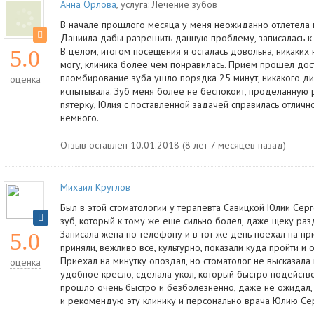
Анна Орлова
, услуга:
Лечение зубов
В начале прошлого месяца у меня неожиданно отлетела п
Даниила дабы разрешить данную проблему, записалась к
В целом, итогом посещения я осталась довольна, никаких
5.0
могу, клиника более чем понравилась. Прием прошел дост
пломбирование зуба ушло порядка 25 минут, никакого д
оценка
испытывала. Зуб меня более не беспокоит, проделанную 
пятерку, Юлия с поставленной задачей справилась отлично
немного.
Отзыв оставлен 10.01.2018 (8 лет 7 месяцев назад)
Михаил Круглов
Был в этой стоматологии у терапевта Савицкой Юлии Сер
зуб, который к тому же еще сильно болел, даже щеку разд
Записала жена по телефону и в тот же день поехал на прие
5.0
приняли, вежливо все, культурно, показали куда пройти и
Приехал на минутку опоздал, но стоматолог не высказала 
оценка
удобное кресло, сделала укол, который быстро подействов
прошло очень быстро и безболезненно, даже не ожидал, 
и рекомендую эту клинику и персонально врача Юлию Сер