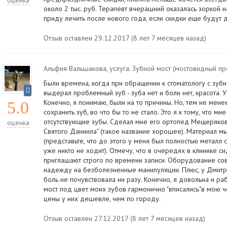
оценка
около 2 тыс. руб. Терапевт вчерашний оказалась зоркой н
приду лечить после нового года, если скидки еще будут д
Отзыв оставлен 29.12.2017 (8 лет 7 месяцев назад)
Альфия Вальшакова
, услуга:
Зубной мост (мостовидный пр
Были времена, когда при обращении к стоматологу с зубн
выдерал проблемный зуб - зуба нет и боли нет, красота. 
Конечно, я понимаю, были на то причины. Но, тем не мене
5.0
сохранить зуб, во что бы то не стало. Это я к тому, что м
отсутствующие зубы. Сделал мне его ортопед Мещеряков
оценка
Святого Даниила" (такое название хорошее). Материал 
(представьте, что до этого у меня был полностью металл 
уже никто не ходит). Отмечу, что в очередях в клинике си
приглашают строго по времени записи. Оборудование с
надежду на безболезненные манипуляции. Плюс, у Дмитри
боль не почувствовала ни разу. Конечно, я довольна и раб
мост под цвет моих зубов гармонично "вписались"в мою ч
цены у них дешевле, чем по городу.
Отзыв оставлен 27.12.2017 (8 лет 7 месяцев назад)