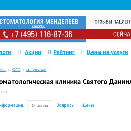
логи
Акции
Рейтинг
Цены на услуги
тинг
›
ЮАО
›
м. Тульская
›
оматологическая клиника Святого Дании
ывы
нформация
Вопросы
Цены
Отзывы