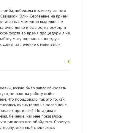
ломба, побежала в клинику святого
 Савицкой Юлии Сергеевне на прием.
 негативных моментов выделить не
аточно легко и быстро, на осмотр и
искомфорта во время процедуры я не
работу могу оценить на твердую
. Денег за лечение с меня взяли
0
геевны, нужно было запломбировать
уло, не смог на работу выйти.
м. Что порадовало, так это то, как
 отнеслись очень тепло на ресепшене.
никаких претензий. Посадила в
ал. Лечение, как мне показалось,
что так легко все обойдется. Советую
геевну, отличный специалист.