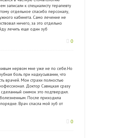
ем записали к специалисту терапевту
этому отдельное спасибо персоналу,
ужного кабинета. Само лечение не
ствовал ничего, за это отдельно
йду лечить еще один зуб
0
с живым нервом мне уже не по себе.Но
зубная боль при надкусывании, что
сть врачей. Мои страхи полностью
профессионал. Доктор Савицкая сразу
 сделанный снимок это подтвердил.
зболезненным. После приходила
порядке. Врач спасла мой зуб от
0