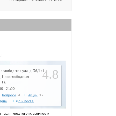
Последнее обновление:
170214
4.8
вослободская улица, 36/1с1
, Новослободская
7-36
0 - 21:00
Вопросы
4
Акции
12
Цены
До и после
антация «под ключ», съёмное и