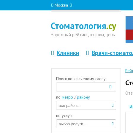
Москва
Стоматология
.су
Народный
рейтинг, отзывы
, цены
Клиники
Врачи-стомато
Рей
Поиск по ключевому слову:
Ст
Отз
по
метро
/
району
И
по услуге