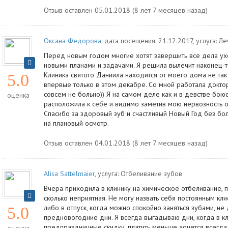
Отзыв оставлен 05.01.2018 (8 лет 7 месяцев назад)
Оксана Федорова
, дата посещения: 21.12.2017
, услуга:
Ле
Перед новым годом многие хотят завершить все дела ухо
новыми планами и задачами. Я решила вылечит наконец-т
Клиника святого Даниила находится от моего дома не так
5.0
впервые только в этом декабре. Со мной работала докто
совсем не больно)) Я на самом деле как и в девстве бою
оценка
расположила к себе и видимо заметив мою нервозность о
Спасибо за здоровый зуб и счастливый Новый Год без бо
на плановый осмотр.
Отзыв оставлен 04.01.2018 (8 лет 7 месяцев назад)
Alisa Sattelmaier
, услуга:
Отбеливание зубов
Вчера приходила в клинику на химическое отбеливание, 
сколько неприятная. Не могу назвать себя постоянным кли
либо в отпуск, когда можно спокойно заняться зубами, не 
5.0
предновогодние дни. Я всегда выгадываю дни, когда в кл
предпраздничные скидки, платить меньше хочется всегда.