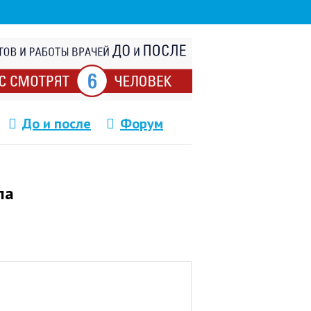
До и после
Форум
ла