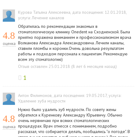
Курова Татьяна Алексеевна
, дата посещения: 12.01.2018
,
услуга:
Лечение каналов
Обратилась по рекомендации знакомых в
стоматологическую клинику Onedent на Сходненской. Была
4.8
приятно поражена вниманием и профессионализмом врача
Волканова Александра Александровича. Лечили каналы,
оценка
ставили пломбы и коронки.Очень довольна результатом
работы и подходом персонала к пациентам. Рекомендую
всем эту стоматологию)
Отзыв оставлен 25.01.2018 (8 лет 6 месяцев назад)
1
Антон Филимонов
, дата посещения: 19.05.2017
, услуга:
Удаление зуба мудрости
Нужно было удалить зуб мудрости. По совету жены
обратился к Куренкову Александру Юрьевичу. Обычно
4.8
очень нервничаю при всяких стоматологических
процедурах. Врач отнесся с пониманием, подробно
оценка
рассказал, что собирается делать, пообщались "о погоде". В