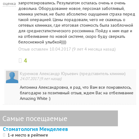
запротезировались. Результатом осталась очень и очень
оценка
довольна. Оборудование новое, персонал заботливый,
клиника уютная, не было абсолютно ощущения страха перед
такой операцией. Цены порадовали, чего не скажешь о
сетевых клиниках, где итоговая стоимость была заоблочной
для среднестатистического россиянина. Пойду к ним еще и
на отбеливание по новой системе, скоро буду сверкать
белоснежной улыбкой))))
Отзыв оставлен 10.04.2017 (9 лет 4 месяца назад)
4
Куренков Александр Юрьевич (представитель клиники)
24.07.2017 (9 лет назад)
Антонина Александровна, я рад, что Вам все понравилось,
благодарю за позитивный отзыв, ждем Вас на отбеливание
Amazing White :)
Самые посещаемые
Стоматология Менделеев
1-е место в рейтинге