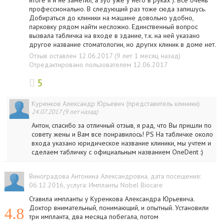
итоге я и не заметил, а зуб уже у него в руках ). Все очень
профессионально. В следующий раз тоже сюда запишусь.
Добираться до клиники на машине довольно удобно,
парковку рядом найти несложно. Единственный вопрос
вызвала табличка на входе в здание, т.к. на ней указано
другое название стоматологии, но других клиник в доме нет.
Отзыв оставлен 12.06.2017 (9 лет 1 месяц назад)
Отредактировано пользователем 12.06.2017
5
Куренков Александр Юрьевич (представитель клиники)
24.07.2017 (9 лет назад)
Антон, спасибо за отличный отзыв, я рад, что Вы пришли по
совету жены и Вам все понравилось! PS На табличке около
входа указано юридическое название клиники, мы учтем и
сделаем табличку с официальным названием OneDent :)
Виноградова Антонина Александровна
, дата посещения:
06.12.2016
, услуга:
Импланты Nobel Biocare
Ставила импланты у Куренкова Александра Юрьевича.
Доктор внимательный, понимающий, и опытный. Установили
4.8
три импланта, два месяца побегала, потом