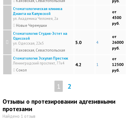
Каховская, Севастопольская
руб.
Стоматологическая клиника
от
Дианта на Калужской
4500
ул. Академика Челомея, 2а
руб.
Новые Черемушки
Стоматология Студия-Эстет на
от
Одесской
5.0
4
26000
ул. Одесская, 22к5
руб.
Каховская, Севастопольская
Стоматология Эскулап Престиж
от
Ленинградский проспект, 77к4
4.2
1
12500
Сокол
руб.
1
2
Отзывы о протезировании адгезивными
протезами
Найдено 1 отзыв