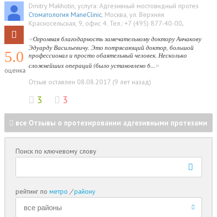
Dmitry Makhotin
, услуга:
Адгезивный мостовидный протез
Стоматология ManeClinic
,
Москва
,
ул. Верхняя
Красносельская, 9, офис 4
.
Тел.:
+7 (495) 877-40-00
.
«
Огромная благодарность замечательному доктору Анчакову
Эдуарду Васильевичу. Это потрясающий доктор, большой
5.0
профессионал и просто обаятельный человек. Несколько
»
сложнейших операций (было установлено 6...
оценка
Отзыв оставлен 08.08.2017 (9 лет назад)
3
3
все Отзывы о протезировании адгезивными протезами
Поиск по ключевому слову
рейтинг по
метро
/
району