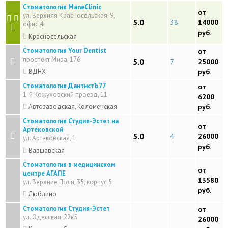
Стоматология ManeClinic
от
ул. Верхняя Красносельская, 9,
5.0
38
14000
офис 4
руб.
Красносельская
Стоматология Your Dentist
от
проспект Мира, 176
5.0
7
25000
ВДНХ
руб.
Стоматология ДантистЪ77
от
1-й Кожуховский проезд, 11
6200
Автозаводская, Коломенская
руб.
Стоматология Студия-Эстет на
от
Артековской
5.0
4
26000
ул. Артековская, 1
руб.
Варшавская
Стоматология в медицинском
от
центре АГАПЕ
13580
ул. Верхние Поля, 35, корпус 5
руб.
Люблино
Стоматология Студия-Эстет
от
ул. Одесская, 22к5
26000