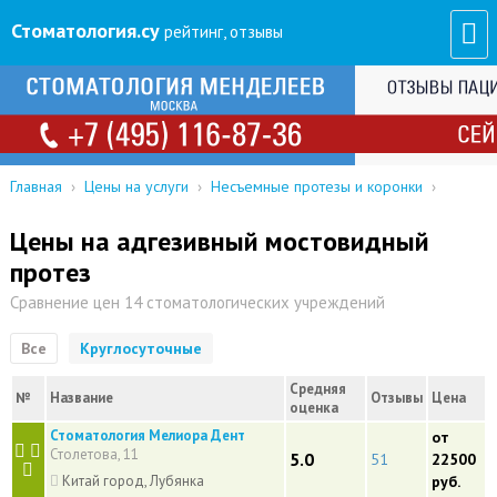
Стоматология
.су
рейтинг, отзывы
Главная
›
Цены на услуги
›
Несъемные протезы и коронки
›
Цены на адгезивный мостовидный
протез
Сравнение цен 14 стоматологических учреждений
Все
Круглосуточные
Средняя
№
Название
Отзывы
Цена
оценка
Стоматология Мелиора Дент
от
Столетова, 11
5.0
51
22500
Китай город, Лубянка
руб.