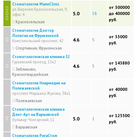
Стоматология ManeClinic
от 300000
ул. Верхняя Красносельская, 9,
5.0
38
до 400000
офис 4
руб.
Красносельская
Стоматология Доктор
Лопатин на Фрунзенской
от 35000
4.6
5
Комсомольский проспект, 42
руб.
Спортивная, Фрунзенская
Стоматологическая клиника 32
Гурьевский проезд, 15к2
от 143880
4.6
5
руб.
Зябликово,
Красногвардейская
Стоматология Ниармедик на
Полежаевской
от 40000
проспект Маршала Жукова, 38к1
руб.
Полежаевская
Стоматологическая клиника
Дент-Арт на Варшавской
от 125500
5.0
1
бульвар Чонгарский, 11
руб.
Варшавская
Стоматология РигаСтом