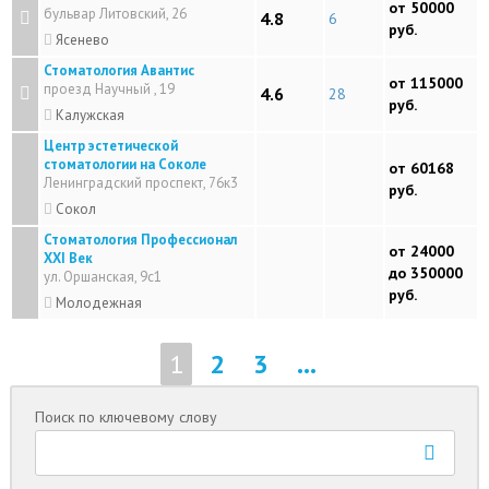
от 50000
бульвар Литовский, 26
4.8
6
руб.
Ясенево
Стоматология Авантис
от 115000
проезд Научный , 19
4.6
28
руб.
Калужская
Центр эстетической
стоматологии на Соколе
от 60168
Ленинградский проспект, 76к3
руб.
Сокол
Стоматология Профессионал
от 24000
XXI Век
до 350000
ул. Оршанская, 9с1
руб.
Молодежная
1
2
3
...
Поиск по ключевому слову