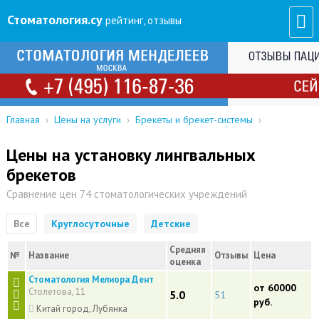
Стоматология
.су
рейтинг, отзывы
Главная
›
Цены на услуги
›
Брекеты и брекет-системы
›
Цены на установку лингвальных
брекетов
Сравнение цен 74 стоматологических учреждений
Все
Круглосуточные
Детские
Средняя
№
Название
Отзывы
Цена
оценка
Стоматология Мелиора Дент
от 60000
Столетова, 11
5.0
51
руб.
Китай город, Лубянка