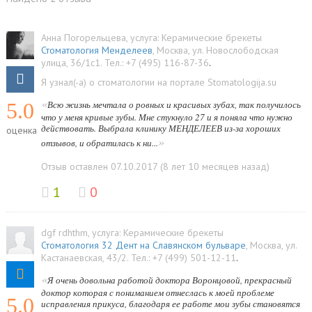
Анна Погорельцева
, услуга:
Керамические брекеты
Стоматология Менделеев
,
Москва
,
ул. Новослободская
улица, 36/1с1
.
Тел.:
+7 (495) 116-87-36
.
Я узнал(-а) о стоматологии на портале Stomatologija.su
«
5.0
Всю жизнь мечтала о ровных и красивых зубах, так получилось
что у меня кривые зубы. Мне стукнуло 27 и я поняла что нужно
действовать. Выбрала клинику МЕНДЕЛЕЕВ из-за хороших
оценка
»
отзывов, и обратилась к ни...
Отзыв оставлен 07.10.2017 (8 лет 10 месяцев назад)
1
0
dgf rdhthm
, услуга:
Керамические брекеты
Стоматология 32 Дент на Славянском бульваре
,
Москва
,
ул.
Кастанаевская, 43/2
.
Тел.:
+7 (499) 501-12-11
.
«
Я очень довольна работой доктора Воронцовой, прекрасный
доктор которая с пониманием отнеслась к моей проблеме
5.0
исправления прикуса, благодаря ее работе мои зубы становятся