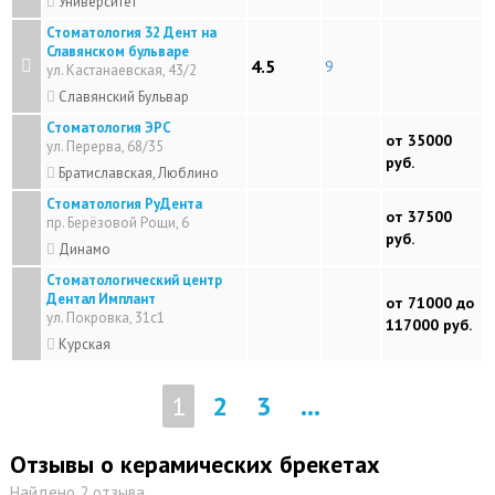
Университет
Стоматология 32 Дент на
Славянском бульваре
4.5
9
ул. Кастанаевская, 43/2
Славянский Бульвар
Стоматология ЭРС
от 35000
ул. Перерва, 68/35
руб.
Братиславская, Люблино
Стоматология РуДента
от 37500
пр. Берёзовой Рощи, 6
руб.
Динамо
Стоматологический центр
Дентал Имплант
от 71000 до
ул. Покровка, 31с1
117000 руб.
Курская
1
2
3
...
Отзывы о керамических брекетах
Найдено 2 отзыва