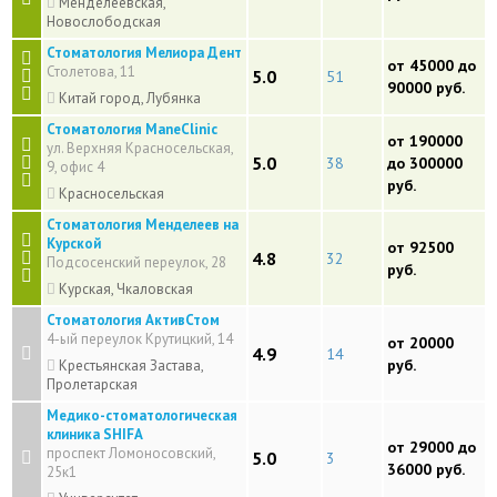
Менделеевская,
Новослободская
Стоматология Мелиора Дент
от 45000 до
Столетова, 11
5.0
51
90000 руб.
Китай город, Лубянка
Стоматология ManeClinic
от 190000
ул. Верхняя Красносельская,
5.0
38
до 300000
9, офис 4
руб.
Красносельская
Стоматология Менделеев на
Курской
от 92500
4.8
32
Подсосенский переулок, 28
руб.
Курская, Чкаловская
Стоматология АктивСтом
4-ый переулок Крутицкий, 14
от 20000
4.9
14
руб.
Крестьянская Застава,
Пролетарская
Медико-стоматологическая
клиника SHIFA
от 29000 до
проспект Ломоносовский,
5.0
3
36000 руб.
25к1