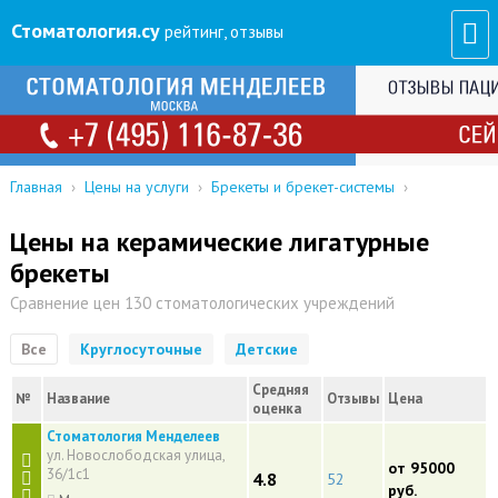
Стоматология
.су
рейтинг, отзывы
Главная
›
Цены на услуги
›
Брекеты и брекет-системы
›
Цены на керамические лигатурные
брекеты
Сравнение цен 130 стоматологических учреждений
Все
Круглосуточные
Детские
Средняя
№
Название
Отзывы
Цена
оценка
Стоматология Менделеев
ул. Новослободская улица,
от 95000
36/1с1
4.8
52
руб.