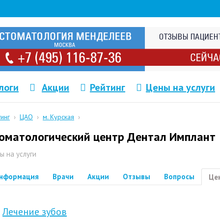
логи
Акции
Рейтинг
Цены на услуги
тинг
›
ЦАО
›
м. Курская
›
оматологический центр Дентал Имплант
ы на услуги
нформация
Врачи
Акции
Отзывы
Вопросы
Це
Лечение зубов