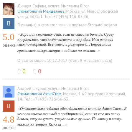
Динара Сафина
, услуга:
Импланты Bicon
Стоматология Менделеев
,
Москва
,
ул. Новослободская
улица, 36/1с1
.
Тел.:
+7 (495) 116-87-36
.
Я узнал(-а) о стоматологии на портале Stomatologija.su
«
5.0
Хорошая стоматология, если не сказать больше. Сразу
понравилось, что везде чистота и порядок. Нет никаких
столпотворений. Все четко и размеренно. Понравилась
оценка
»
грамотная консультация, особенно по имплан...
Отзыв оставлен 10.12.2017 (8 лет 8 месяцев назад)
0
0
Андрей Шкуров
, услуга:
Импланты Bicon
Стоматология АктивСтом
,
Москва
,
4-ый переулок Крутицкий,
14
.
Тел.:
+7 (495) 726-66-63
.
«
Относительно недавно обследовалась в клинике АктивСтом. Я
человек взыскательный и придирчивый, если за что то плачу
4.8
деньги, хочу получить услуги самые лучшие. По этому и хожу
»
только по записи. Бывала ...
оценка