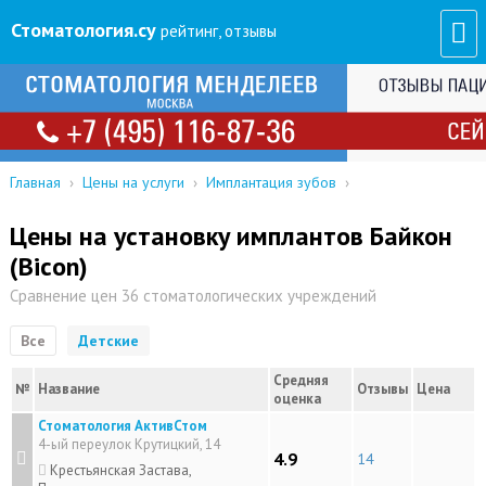
Стоматология
.су
рейтинг, отзывы
Главная
›
Цены на услуги
›
Имплантация зубов
›
Цены на установку имплантов Байкон
(Bicon)
Сравнение цен 36 стоматологических учреждений
Все
Детские
Средняя
№
Название
Отзывы
Цена
оценка
Стоматология АктивСтом
4-ый переулок Крутицкий, 14
4.9
14
Крестьянская Застава,