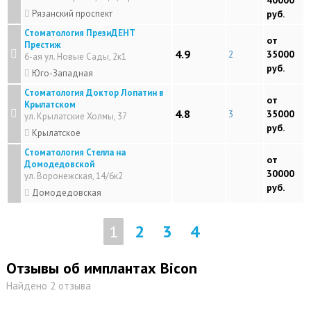
40000
Рязанский проспект
руб.
Стоматология ПрезиДЕНТ
от
Престиж
4.9
2
35000
6-ая ул. Новые Сады, 2к1
руб.
Юго-Западная
Стоматология Доктор Лопатин в
от
Крылатском
4.8
3
35000
ул. Крылатские Холмы, 37
руб.
Крылатское
Стоматология Стелла на
от
Домодедовской
30000
ул. Воронежская, 14/6к2
руб.
Домодедовская
1
2
3
4
Отзывы об имплантах Bicon
Найдено 2 отзыва