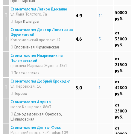
Пролетарская
Стоматология Легкое Дыхание
50000
ул. Льва Толстого, 7а
4.9
11
руб.
Парк Культуры
Стоматология Доктор Лопатин на
от
Фрунзенской
4.6
5
35000
Комсомольский проспект, 42
руб.
Спортивная, Фрунзенская
Стоматология Ниармедик на
от
Полежаевской
21500
проспект Маршала Жукова, 38к1
руб.
Полежаевская
Стоматология Добрый Крокодил
от
ул. Перовская , 16
5.0
1
42800
Перово
руб.
Стоматология Амрита
от
шоссе Каширское, 86к3
25000
Домодедовская, Орехово,
руб.
Шипиловская
Стоматология Дентал Фокс
от
Рязанский просп., 8а/1, офис 109