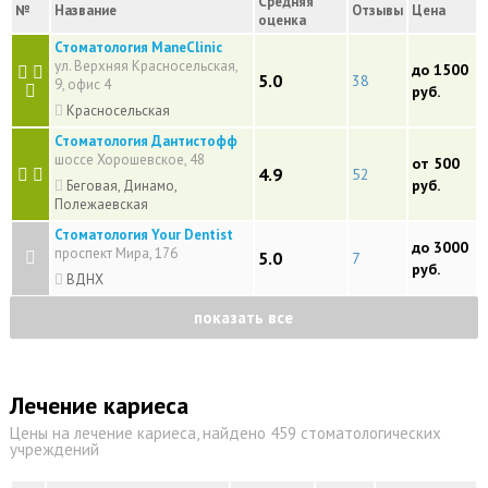
Средняя
№
Название
Отзывы
Цена
оценка
Стоматология ManeClinic
ул. Верхняя Красносельская,
до 1500
5.0
38
9, офис 4
руб.
Красносельская
Стоматология Дантистофф
шоссе Хорошевское, 48
от 500
4.9
52
руб.
Беговая, Динамо,
Полежаевская
Стоматология Your Dentist
до 3000
проспект Мира, 176
5.0
7
руб.
ВДНХ
показать все
Лечение кариеса
Цены на лечение кариеса, найдено 459 стоматологических
учреждений