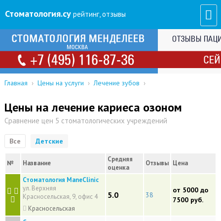
Стоматология
.су
рейтинг, отзывы
Главная
›
Цены на услуги
›
Лечение зубов
›
Цены на лечение кариеса озоном
Сравнение цен 5 стоматологических учреждений
Все
Детские
Средняя
№
Название
Отзывы
Цена
оценка
Стоматология ManeClinic
ул. Верхняя
от 5000 до
5.0
38
Красносельская, 9, офис 4
7500 руб.
Красносельская