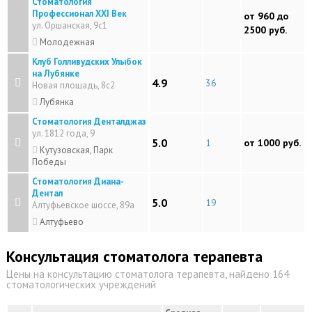
Стоматология
Профессионал XXI Век
от 960 до
ул. Оршанская, 9с1
2500 руб.
Молодежная
Клуб Голливудских Улыбок
на Лубянке
4.9
36
Новая площадь, 8с2
Лубянка
Стоматология Денталджаз
ул. 1812 года, 9
5.0
1
от 1000 руб.
Кутузовская, Парк
Победы
Стоматология Диана-
Дентал
5.0
19
Алтуфьевское шоссе, 89а
Алтуфьево
Консультация стоматолога терапевта
Цены на консультацию стоматолога терапевта, найдено 164
стоматологических учреждений